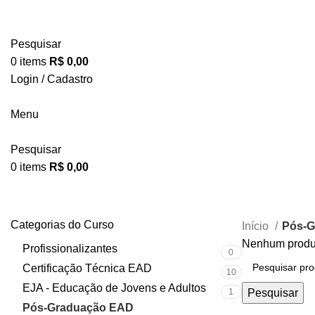
Pesquisar
0
items
R$
0,00
Login / Cadastro
Menu
Pesquisar
0
items
R$
0,00
Pós-Graduação EAD
Categorias do Curso
Início
Pós-G
Nenhum produt
Profissionalizantes
0
Certificação Técnica EAD
10
EJA - Educação de Jovens e Adultos
1
Pesquisar
Pós-Graduação EAD
0