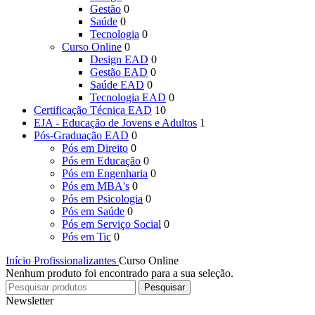
Gestão
0
Saúde
0
Tecnologia
0
Curso Online
0
Design EAD
0
Gestão EAD
0
Saúde EAD
0
Tecnologia EAD
0
Certificação Técnica EAD
10
EJA - Educação de Jovens e Adultos
1
Pós-Graduação EAD
0
Pós em Direito
0
Pós em Educação
0
Pós em Engenharia
0
Pós em MBA's
0
Pós em Psicologia
0
Pós em Saúde
0
Pós em Serviço Social
0
Pós em Tic
0
Início
Profissionalizantes
Curso Online
Nenhum produto foi encontrado para a sua seleção.
Pesquisar
Newsletter