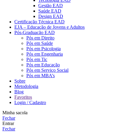
Tecnologia EAD
Gestão EAD
Saúde EAD
Design EAD
Certificação Técnica EAD
EJA – Educação de Jovens e Adultos
Pós-Graduação EAD
Pós em Direito
Pós em Saúde
Pós em Psicologia
Pós em Engenharia
Pós em Tic
Pós em Educação
Pós em Serviço Social
Pós em MBA’s
Sobre
Metodologia
Blog
Favoritos
Login / Cadastro
Minha sacola
Fechar
Entrar
Fechar