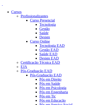
Cursos
Profissionalizantes
Curso Presencial
Tecnologia
Gestão
Saúde
Design
Curso Online
Tecnologia EAD
Gestão EAD
Saúde EAD
Design EAD
Certificação Técnica EAD
EJA
Pós-Graduação EAD
Pós-Graduação EAD
Pós em Direito
Pós em Saúde
Pós em Psicologia
Pós em Engenharia
Pós em Tic
Pós em Educação
Pós em Serviço Social