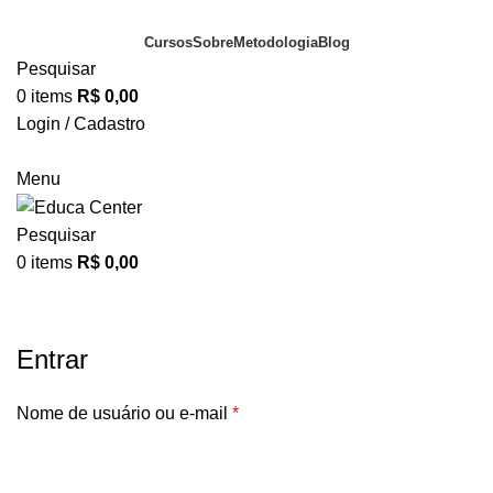
Cursos
Sobre
Metodologia
Blog
Pesquisar
0
items
R$
0,00
Login / Cadastro
Portal do Aluno
Menu
Pesquisar
0
items
R$
0,00
Minha conta
Entrar
Nome de usuário ou e-mail
*