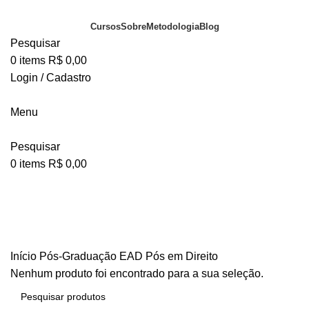
Cursos
Sobre
Metodologia
Blog
Pesquisar
0
items
R$
0,00
Login / Cadastro
Portal do Aluno
Menu
Pesquisar
0
items
R$
0,00
Pós em Direito
Início
Pós-Graduação EAD
Pós em Direito
Nenhum produto foi encontrado para a sua seleção.