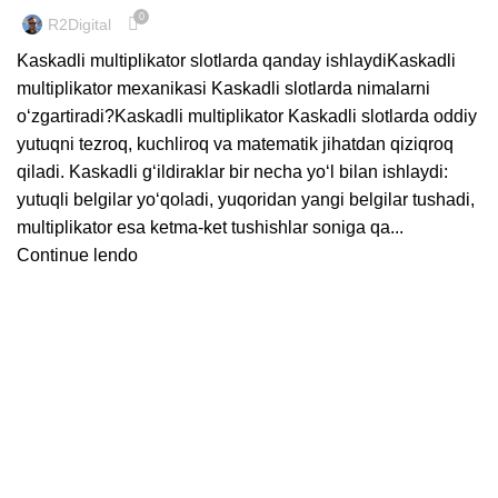
0
R2Digital
Kaskadli multiplikator slotlarda qanday ishlaydiKaskadli
multiplikator mexanikasi Kaskadli slotlarda nimalarni
o‘zgartiradi?Kaskadli multiplikator Kaskadli slotlarda oddiy
yutuqni tezroq, kuchliroq va matematik jihatdan qiziqroq
qiladi. Kaskadli g‘ildiraklar bir necha yo‘l bilan ishlaydi:
yutuqli belgilar yo‘qoladi, yuqoridan yangi belgilar tushadi,
multiplikator esa ketma-ket tushishlar soniga qa...
Continue lendo