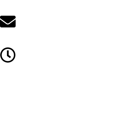
(79) 9 9626-7977
contato@educacenter.com.br
Atendimento
Segunda - Sexta: 09:00 - 18:00
Institucional
Meus Pedidos
Minha Conta
Quem Somos