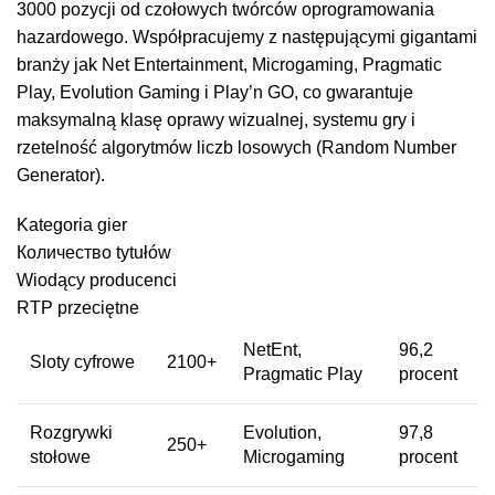
3000 pozycji od czołowych twórców oprogramowania
hazardowego. Współpracujemy z następującymi gigantami
branży jak Net Entertainment, Microgaming, Pragmatic
Play, Evolution Gaming i Play’n GO, co gwarantuje
maksymalną klasę oprawy wizualnej, systemu gry i
rzetelność algorytmów liczb losowych (Random Number
Generator).
Kategoria gier
Количество tytułów
Wiodący producenci
RTP przeciętne
NetEnt,
96,2
Sloty cyfrowe
2100+
Pragmatic Play
procent
Rozgrywki
Evolution,
97,8
250+
stołowe
Microgaming
procent