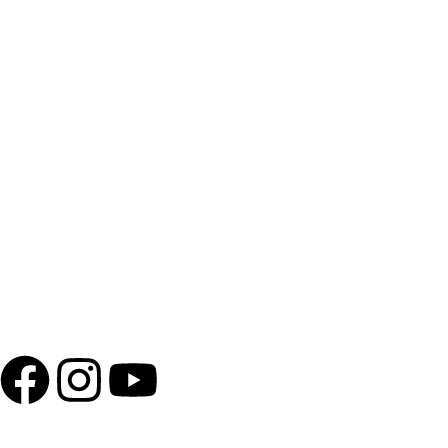
Legal
Termos de Uso
Politicas de Privacidade
Politica de Reembolso
Acesse o App educa center:
REDES SOCIAIS