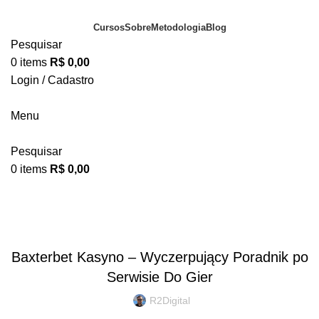
Cursos
Sobre
Metodologia
Blog
Pesquisar
0
items
R$
0,00
Login / Cadastro
Portal do Aluno
Menu
Pesquisar
0
items
R$
0,00
Blog
UNCATEGORIZED
Baxterbet Kasyno – Wyczerpujący Poradnik po
Serwisie Do Gier
R2Digital