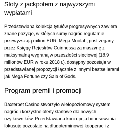
Sloty z jackpotem z najwyższymi
wypłatami
Przedstawiana kolekcja tytułów progresywnych zawiera
znane pozycje, w których sumy nagród regularnie
przewyższają milion EUR. Mega Moolah, postrzegany
przez Księgę Rejestrów Guinnessa za maszynę z
maksymalną wygraną w przeszłości sieciowej (18,9
milionów EUR w roku 2018 r.), dostępny pozostaje w
przedstawianej propozycji łącznie z innymi bestsellerami
jak Mega Fortune czy Sala of Gods.
Program premii i promocji
Baxterbet Casino stworzyło wielopoziomowy system
nagród i korzystne oferty startowe dla nowych
użytkowników. Przedstawiana koncepcja bonusowania
fokusuje pozostaje na długoterminowej kooperacji z