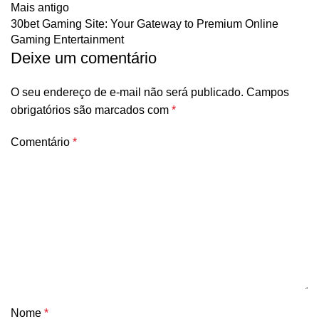
Mais antigo
30bet Gaming Site: Your Gateway to Premium Online
Gaming Entertainment
Deixe um comentário
O seu endereço de e-mail não será publicado.
Campos
obrigatórios são marcados com
*
Comentário
*
Nome
*