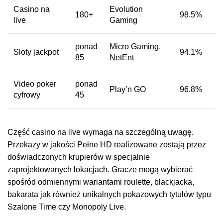
Casino na
Evolution
180+
98.5%
live
Gaming
ponad
Micro Gaming,
Sloty jackpot
94.1%
85
NetEnt
Video poker
ponad
Play’n GO
96.8%
cyfrowy
45
Część casino na live wymaga na szczególną uwagę.
Przekazy w jakości Pełne HD realizowane zostają przez
doświadczonych krupierów w specjalnie
zaprojektowanych lokacjach. Gracze mogą wybierać
spośród odmiennymi wariantami roulette, blackjacka,
bakarata jak również unikalnych pokazowych tytułów typu
Szalone Time czy Monopoly Live.