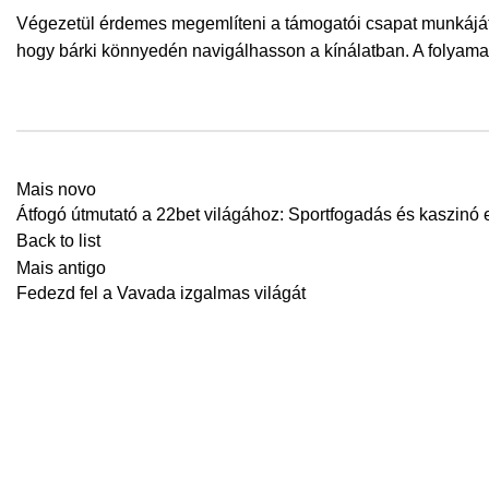
Végezetül érdemes megemlíteni a támogatói csapat munkáját i
hogy bárki könnyedén navigálhasson a kínálatban. A folyama
Mais novo
Átfogó útmutató a 22bet világához: Sportfogadás és kaszinó 
Back to list
Mais antigo
Fedezd fel a Vavada izgalmas világát