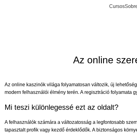
Cursos
Sobr
Blog
Az online szer
Az online kaszinók világa folyamatosan változik, új lehetős
modern felhasználói élmény terén. A regisztráció folyamata 
Mi teszi különlegessé ezt az oldalt?
A felhasználók számára a változatosság a legfontosabb szempo
tapasztalt profik vagy kezdő érdeklődők. A biztonságos körny