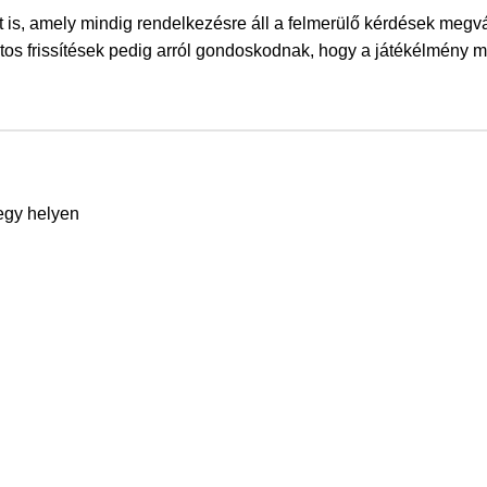
s, amely mindig rendelkezésre áll a felmerülő kérdések megvála
tos frissítések pedig arról gondoskodnak, hogy a játékélmény
egy helyen