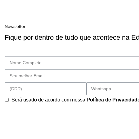
Newsletter
Fique por dentro de tudo que acontece na E
Será usado de acordo com nossa
Política de Privacidad