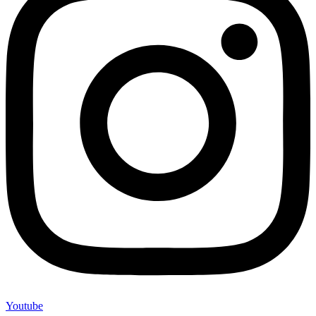
Youtube