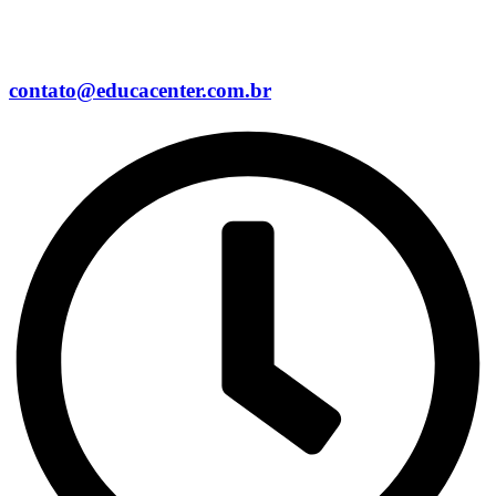
contato@educacenter.com.br