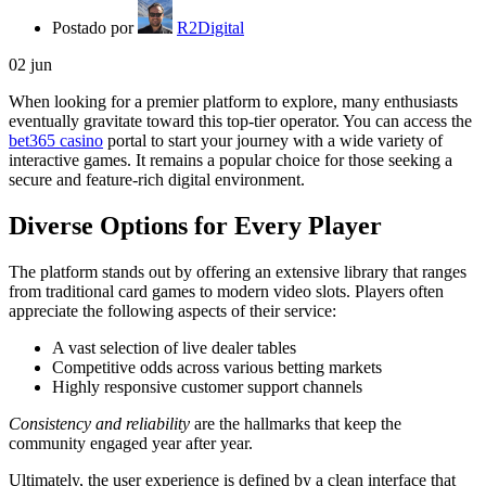
Postado por
R2Digital
02
jun
When looking for a premier platform to explore, many enthusiasts
eventually gravitate toward this top-tier operator. You can access the
bet365 casino
portal to start your journey with a wide variety of
interactive games. It remains a popular choice for those seeking a
secure and feature-rich digital environment.
Diverse Options for Every Player
The platform stands out by offering an extensive library that ranges
from traditional card games to modern video slots. Players often
appreciate the following aspects of their service:
A vast selection of live dealer tables
Competitive odds across various betting markets
Highly responsive customer support channels
Consistency and reliability
are the hallmarks that keep the
community engaged year after year.
Ultimately, the user experience is defined by a clean interface that