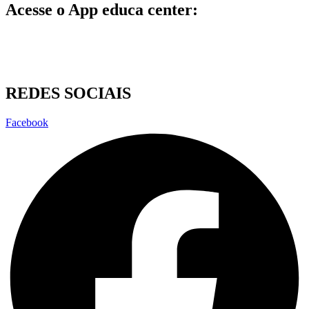
Acesse o App educa center:
REDES SOCIAIS
Facebook