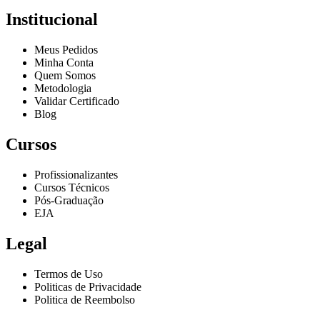
Institucional
Meus Pedidos
Minha Conta
Quem Somos
Metodologia
Validar Certificado
Blog
Cursos
Profissionalizantes
Cursos Técnicos
Pós-Graduação
EJA
Legal
Termos de Uso
Politicas de Privacidade
Politica de Reembolso