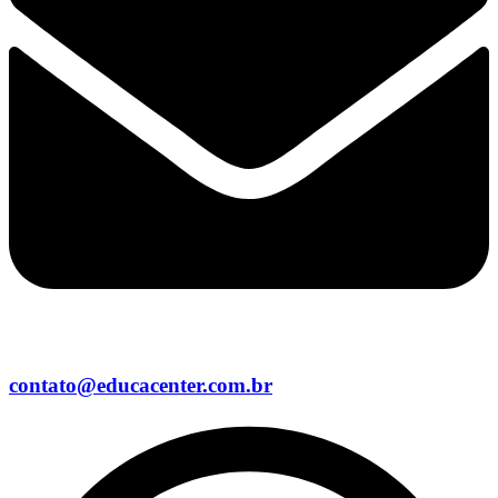
contato@educacenter.com.br