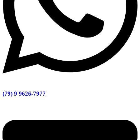
(79) 9 9626-7977