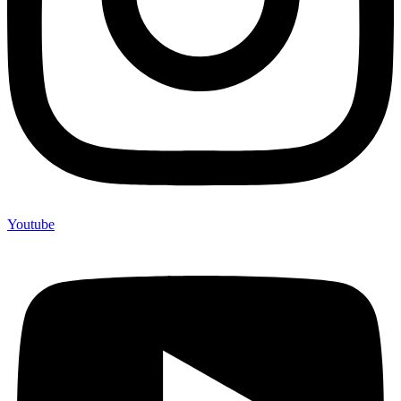
Youtube