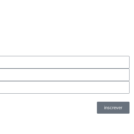
inscrever