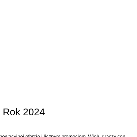
a Rok 2024
nowacyjnej ofercie i licznym promocjom. Wielu graczy ceni