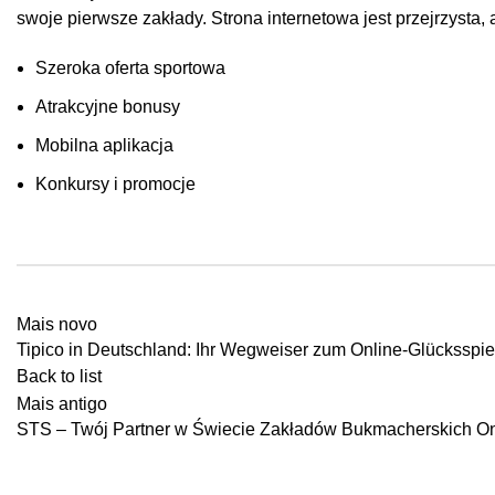
swoje pierwsze zakłady. Strona internetowa jest przejrzysta,
Szeroka oferta sportowa
Atrakcyjne bonusy
Mobilna aplikacja
Konkursy i promocje
Mais novo
Tipico in Deutschland: Ihr Wegweiser zum Online-Glücksspie
Back to list
Mais antigo
STS – Twój Partner w Świecie Zakładów Bukmacherskich On