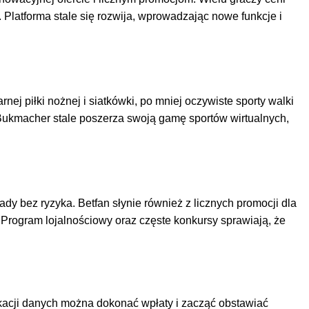
. Platforma stale się rozwija, wprowadzając nowe funkcje i
ej piłki nożnej i siatkówki, po mniej oczywiste sporty walki
 Bukmacher stale poszerza swoją gamę sportów wirtualnych,
y bez ryzyka. Betfan słynie również z licznych promocji dla
 Program lojalnościowy oraz częste konkursy sprawiają, że
fikacji danych można dokonać wpłaty i zacząć obstawiać