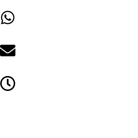
(79) 9 9626-7977
contato@educacenter.com.br
Atendimento
Segunda - Sexta: 09:00 - 18:00
Institucional