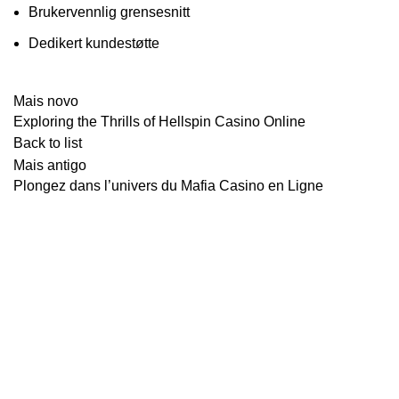
Brukervennlig grensesnitt
Dedikert kundestøtte
Mais novo
Exploring the Thrills of Hellspin Casino Online
Back to list
Mais antigo
Plongez dans l’univers du Mafia Casino en Ligne