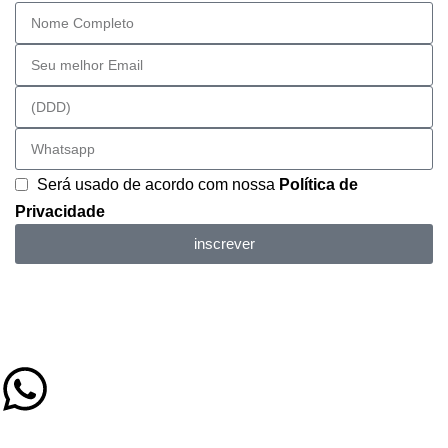
Será usado de acordo com nossa
Política de
Privacidade
inscrever
(79) 9 9626-7977