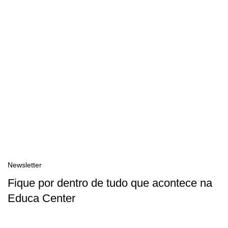
Newsletter
Fique por dentro de tudo que acontece na
Educa Center