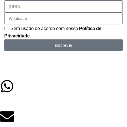
Será usado de acordo com nossa
Política de
Privacidade
inscrever
(79) 9 9626-7977