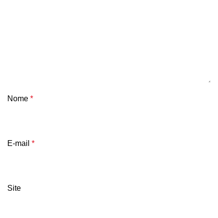
Nome
*
E-mail
*
Site