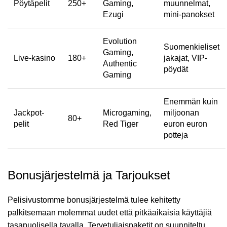
Pöytäpelit
250+
Gaming,
muunnelmat,
Ezugi
mini-panokset
Evolution
Suomenkieliset
Gaming,
Live-kasino
180+
jakajat, VIP-
Authentic
pöydät
Gaming
Enemmän kuin
Jackpot-
Microgaming,
miljoonan
80+
pelit
Red Tiger
euron euron
potteja
Bonusjärjestelmä ja Tarjoukset
Pelisivustomme bonusjärjestelmä tulee kehitetty
palkitsemaan molemmat uudet että pitkäaikaisia käyttäjiä
tasapuolisella tavalla. Tervetuliaispaketit on suunniteltu