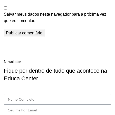
Salvar meus dados neste navegador para a próxima vez
que eu comentar.
Newsletter
Fique por dentro de tudo que acontece na
Educa Center