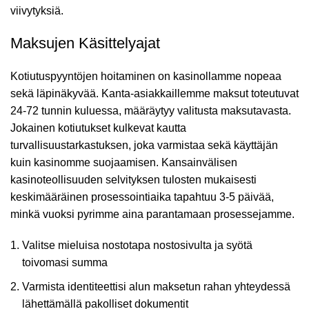
viivytyksiä.
Maksujen Käsittelyajat
Kotiutuspyyntöjen hoitaminen on kasinollamme nopeaa
sekä läpinäkyvää. Kanta-asiakkaillemme maksut toteutuvat
24-72 tunnin kuluessa, määräytyy valitusta maksutavasta.
Jokainen kotiutukset kulkevat kautta
turvallisuustarkastuksen, joka varmistaa sekä käyttäjän
kuin kasinomme suojaamisen. Kansainvälisen
kasinoteollisuuden selvityksen tulosten mukaisesti
keskimääräinen prosessointiaika tapahtuu 3-5 päivää,
minkä vuoksi pyrimme aina parantamaan prosessejamme.
Valitse mieluisa nostotapa nostosivulta ja syötä
toivomasi summa
Varmista identiteettisi alun maksetun rahan yhteydessä
lähettämällä pakolliset dokumentit