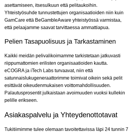
asettamiseen, itsesulkuun että pelitaukoihin.
Yhteistyösuhde tunnustettujen organisaatioiden niin kuin
GamCare että BeGambleAware yhteistyössä varmistaa,
että pelaajamme saavat tarvittaessa ammattiapua.
Pelien Tasapuolisuus ja Tarkastaminen
Kaikki meidän pelivalikoimamme tarkistetaan jatkuvasti
riippumattomien erilisten organisaatioiden kautta.
eCOGRA ja iTech Labs turvaavat, niin että
satunnaislukugeneraattorimme toimivat oikein sekä pelit
esittävät oikeudenmukaisen voittomahdollisuuden.
Palautusprosentit julkaistaan avoimuuden vuoksi kullekin
pelille erikseen.
Asiakaspalvelu ja Yhteydenottotavat
Tukitiimimme tulee olemaan tavoitettavissa läpi 24 tunnin 7