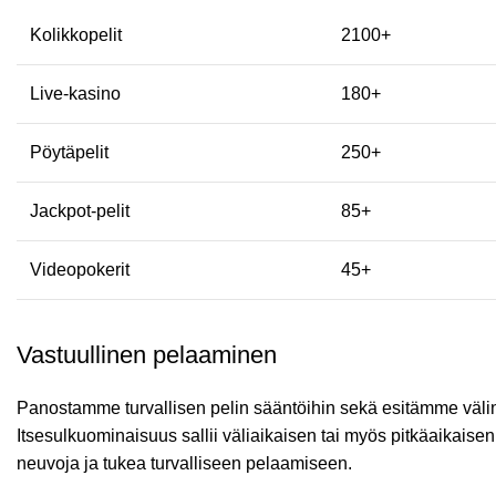
Kolikkopelit
2100+
Live-kasino
180+
Pöytäpelit
250+
Jackpot-pelit
85+
Videopokerit
45+
Vastuullinen pelaaminen
Panostamme turvallisen pelin sääntöihin sekä esitämme välineit
Itsesulkuominaisuus sallii väliaikaisen tai myös pitkäaikai
neuvoja ja tukea turvalliseen pelaamiseen.