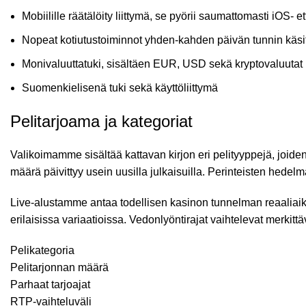
Mobiilille räätälöity liittymä, se pyörii saumattomasti iOS- et
Nopeat kotiutustoiminnot yhden-kahden päivän tunnin käsit
Monivaluuttatuki, sisältäen EUR, USD sekä kryptovaluutat
Suomenkielisenä tuki sekä käyttöliittymä
Pelitarjoama ja kategoriat
Valikoimamme sisältää kattavan kirjon eri pelityyppejä, joi
määrä päivittyy usein uusilla julkaisuilla. Perinteisten hedel
Live-alustamme antaa todellisen kasinon tunnelman reaaliaikai
erilaisissa variaatioissa. Vedonlyöntirajat vaihtelevat merkit
Pelikategoria
Pelitarjonnan määrä
Parhaat tarjoajat
RTP-vaihteluväli