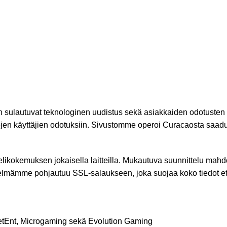
 sulautuvat teknologinen uudistus sekä asiakkaiden odotusten
hojen käyttäjien odotuksiin. Sivustomme operoi Curacaosta saadu
likokemuksen jokaisella laitteilla. Mukautuva suunnittelu mahd
stelmämme pohjautuu SSL-salaukseen, joka suojaa koko tiedot että
 NetEnt, Microgaming sekä Evolution Gaming