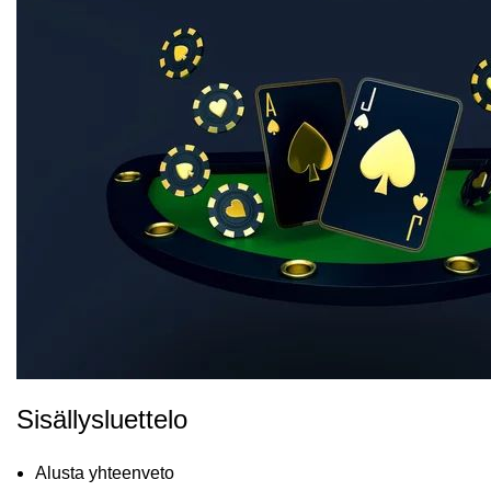
Sisällysluettelo
Alusta yhteenveto