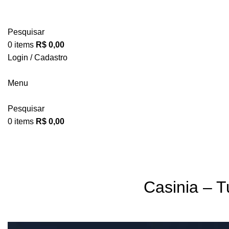
Pesquisar
0
items
R$
0,00
Login / Cadastro
Menu
Pesquisar
0
items
R$
0,00
Blog
Casinia – Tu