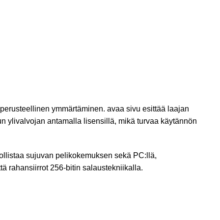
 perusteellinen ymmärtäminen.
avaa sivu
esittää laajan
n ylivalvojan antamalla lisensillä, mikä turvaa käytännön
ollistaa sujuvan pelikokemuksen sekä PC:llä,
 rahansiirrot 256-bitin salaustekniikalla.