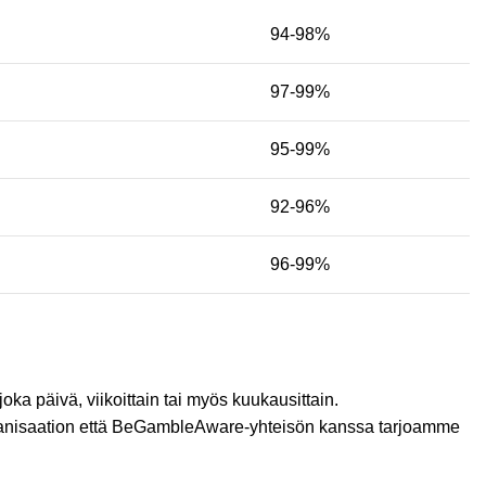
94-98%
97-99%
95-99%
92-96%
96-99%
ka päivä, viikoittain tai myös kuukausittain.
-organisaation että BeGambleAware-yhteisön kanssa tarjoamme