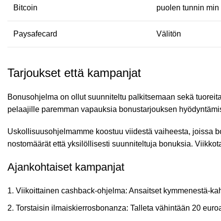
Bitcoin
puolen tunnin min
Paysafecard
Välitön
Tarjoukset että kampanjat
Bonusohjelma on ollut suunniteltu palkitsemaan sekä tuoreita 
pelaajille paremman vapauksia bonustarjouksen hyödyntämises
Uskollisuusohjelmamme koostuu viidestä vaiheesta, joissa b
nostomäärät että yksilöllisesti suunniteltuja bonuksia. Viikko
Ajankohtaiset kampanjat
Viikoittainen cashback-ohjelma: Ansaitset kymmenestä-kah
Torstaisin ilmaiskierrosbonanza: Talleta vähintään 20 euro