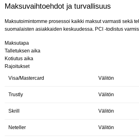
Maksuvaihtoehdot ja turvallisuus
Maksutoimintomme prosessoi kaikki maksut varmasti sekä teh
suomalaisten asiakkaiden keskuudessa. PCI -todistus varmist
Maksutapa
Talletuksen aika
Kotiutus aika
Rajoitukset
Visa/Mastercard
Välitön
Trustly
Välitön
Skrill
Välitön
Neteller
Välitön