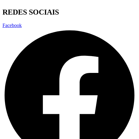
REDES SOCIAIS
Facebook