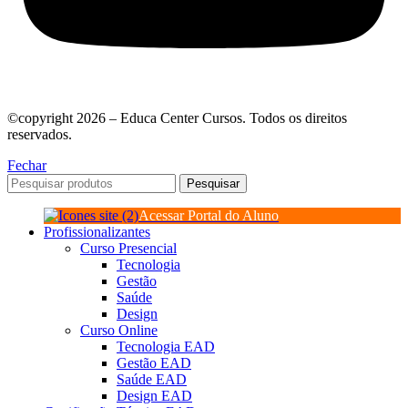
©copyright 2026 – Educa Center Cursos. Todos os direitos
reservados.
Fechar
Pesquisar
Acessar Portal do Aluno
Profissionalizantes
Curso Presencial
Tecnologia
Gestão
Saúde
Design
Curso Online
Tecnologia EAD
Gestão EAD
Saúde EAD
Design EAD