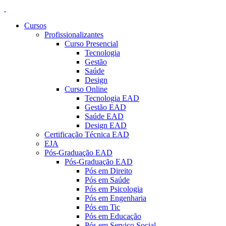
Cursos
Profissionalizantes
Curso Presencial
Tecnologia
Gestão
Saúde
Design
Curso Online
Tecnologia EAD
Gestão EAD
Saúde EAD
Design EAD
Certificação Técnica EAD
EJA
Pós-Graduação EAD
Pós-Graduação EAD
Pós em Direito
Pós em Saúde
Pós em Psicologia
Pós em Engenharia
Pós em Tic
Pós em Educação
Pós em Serviço Social