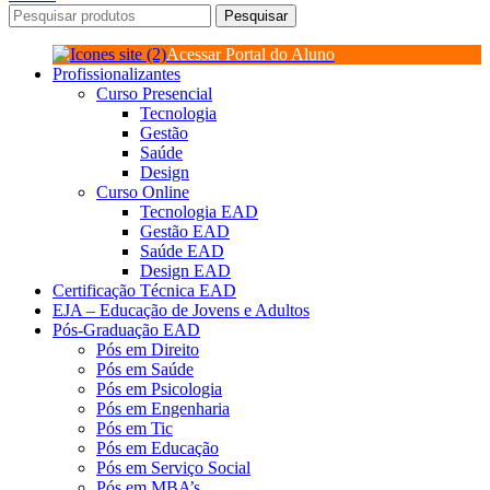
Pesquisar
Acessar Portal do Aluno
Profissionalizantes
Curso Presencial
Tecnologia
Gestão
Saúde
Design
Curso Online
Tecnologia EAD
Gestão EAD
Saúde EAD
Design EAD
Certificação Técnica EAD
EJA – Educação de Jovens e Adultos
Pós-Graduação EAD
Pós em Direito
Pós em Saúde
Pós em Psicologia
Pós em Engenharia
Pós em Tic
Pós em Educação
Pós em Serviço Social
Pós em MBA’s