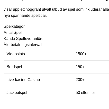
visar upp ett noggrant utvalt utbud av spel som inkluderar al
nya spännande speltitlar.
Spelkategori
Antal Spel
Kända Spelleverantörer
Återbetalningsintervall
Videoslots
1500+
Bordspel
150+
Live-kasino Casino
200+
Jackpotspel
50 eller fler