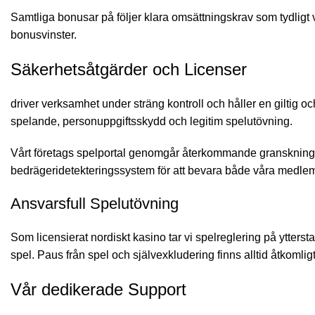
Samtliga bonusar på följer klara omsättningskrav som tydligt v
bonusvinster.
Säkerhetsåtgärder och Licenser
driver verksamhet under sträng kontroll och håller en giltig oc
spelande, personuppgiftsskydd och legitim spelutövning.
Vårt företags spelportal genomgår återkommande granskningar 
bedrägeridetekteringssystem för att bevara både våra medl
Ansvarsfull Spelutövning
Som licensierat nordiskt kasino tar vi spelreglering på yttersta
spel. Paus från spel och självexkludering finns alltid åtkomlig
Vår dedikerade Support