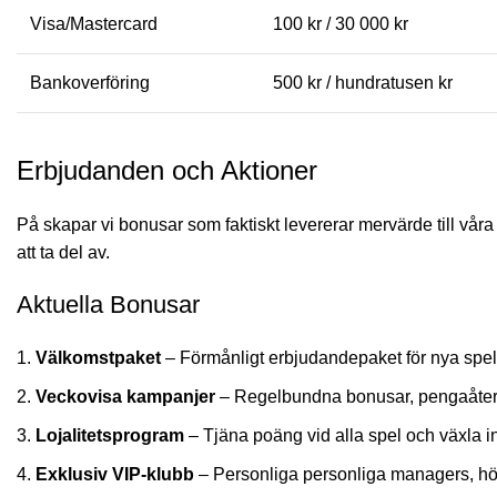
Visa/Mastercard
100 kr / 30 000 kr
Bankoverföring
500 kr / hundratusen kr
Erbjudanden och Aktioner
På skapar vi bonusar som faktiskt levererar mervärde till v
att ta del av.
Aktuella Bonusar
Välkomstpaket
– Förmånligt erbjudandepaket för nya spel
Veckovisa kampanjer
– Regelbundna bonusar, pengaåterb
Lojalitetsprogram
– Tjäna poäng vid alla spel och växla in
Exklusiv VIP-klubb
– Personliga personliga managers, hög