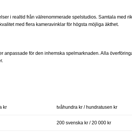
ser i realtid från välrenommerade spelstudios. Samtala med rikti
kvalitet med flera kameravinklar för högsta möjliga äkthet.
änster anpassade för den inhemska spelmarknaden. Alla överföri
r.
a kr
tvåhundra kr / hundratusen kr
200 svenska kr / 20 000 kr