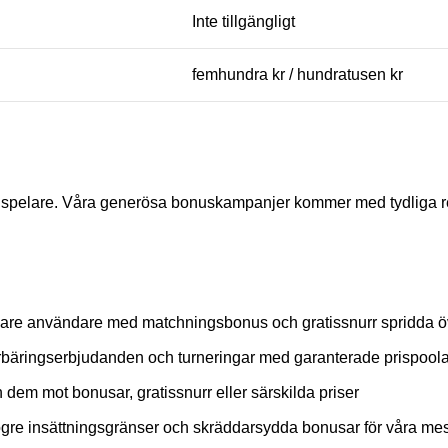
Inte tillgängligt
femhundra kr / hundratusen kr
åra spelare. Våra generösa bonuskampanjer kommer med tydliga 
are användare med matchningsbonus och gratissnurr spridda öve
äringserbjudanden och turneringar med garanterade prispoola
 dem mot bonusar, gratissnurr eller särskilda priser
re insättningsgränser och skräddarsydda bonusar för våra mest