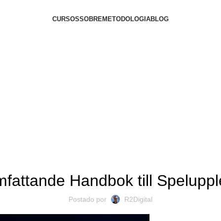
CURSOS
SOBRE
METODOLOGIA
BLOG
Portal do Aluno
UNCATEGORIZED
fattande Handbok till Spelupp
Postado por
R2Digital