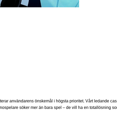
riterar användarens önskemål i högsta prioritet. Vårt ledande
sinospelare söker mer än bara spel – de vill ha en totallösning 