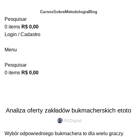
Cursos
Sobre
Metodologia
Blog
Pesquisar
0
items
R$
0,00
Login / Cadastro
Portal do Aluno
Menu
Pesquisar
0
items
R$
0,00
Blog
BLOG
Analiza oferty zakładów bukmacherskich etoto
R2Digital
Wybór odpowiedniego bukmachera to dla wielu graczy