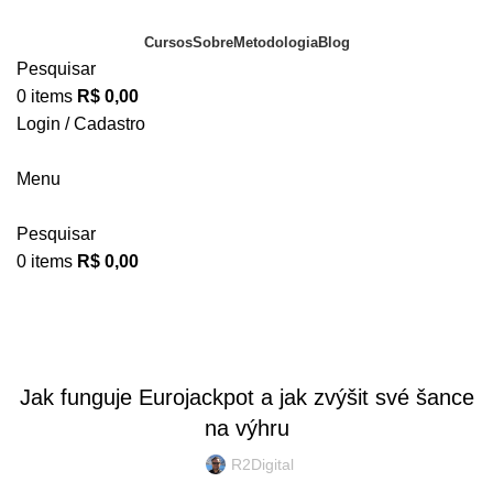
Cursos
Sobre
Metodologia
Blog
Pesquisar
0
items
R$
0,00
Login / Cadastro
Portal do Aluno
Menu
Pesquisar
0
items
R$
0,00
Blog
BLOG
Jak funguje Eurojackpot a jak zvýšit své šance
na výhru
R2Digital