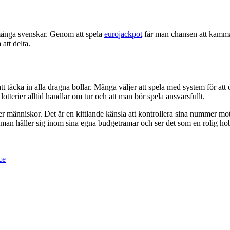
r många svenskar. Genom att spela
eurojackpot
får man chansen att kamma h
att delta.
 att täcka in alla dragna bollar. Många väljer att spela med system för a
 lotterier alltid handlar om tur och att man bör spela ansvarsfullt.
ner människor. Det är en kittlande känsla att kontrollera sina nummer 
 man håller sig inom sina egna budgetramar och ser det som en rolig ho
ce