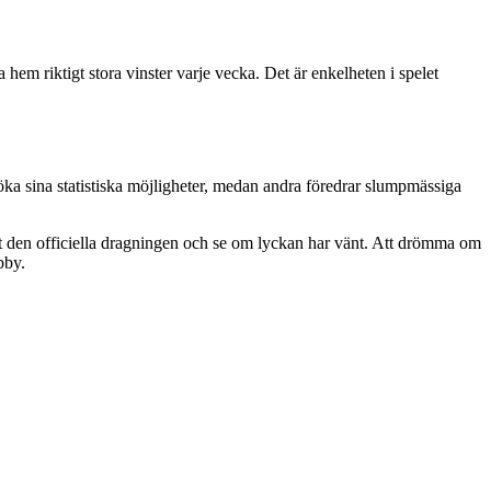
em riktigt stora vinster varje vecka. Det är enkelheten i spelet
tt öka sina statistiska möjligheter, medan andra föredrar slumpmässiga
mot den officiella dragningen och se om lyckan har vänt. Att drömma om
bby.