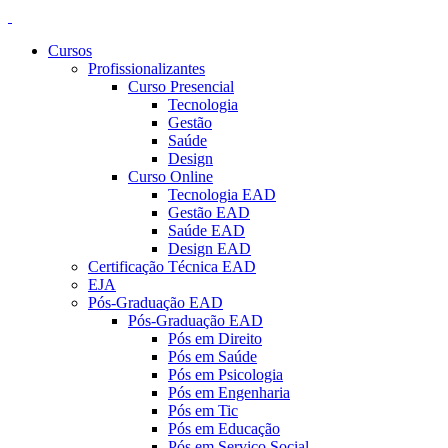
Cursos
Profissionalizantes
Curso Presencial
Tecnologia
Gestão
Saúde
Design
Curso Online
Tecnologia EAD
Gestão EAD
Saúde EAD
Design EAD
Certificação Técnica EAD
EJA
Pós-Graduação EAD
Pós-Graduação EAD
Pós em Direito
Pós em Saúde
Pós em Psicologia
Pós em Engenharia
Pós em Tic
Pós em Educação
Pós em Serviço Social