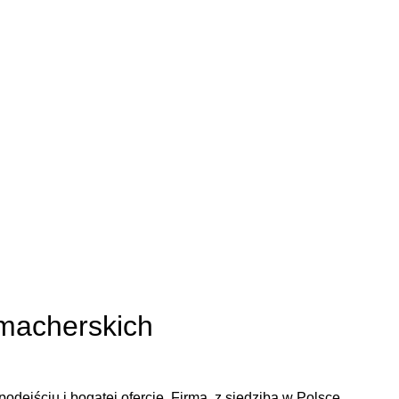
kmacherskich
dejściu i bogatej ofercie. Firma, z siedzibą w Polsce,