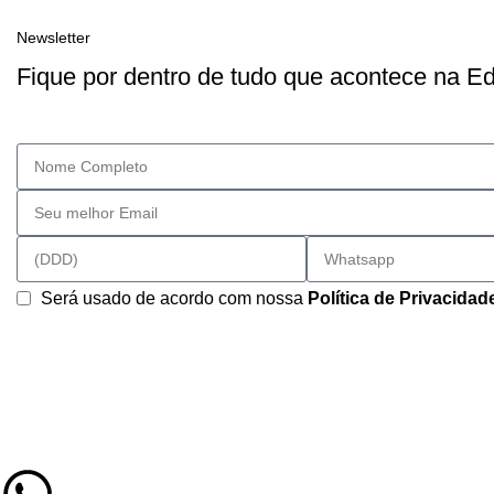
Newsletter
Fique por dentro de tudo que acontece na E
Será usado de acordo com nossa
Política de Privacidad