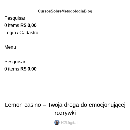
Cursos
Sobre
Metodologia
Blog
Pesquisar
0
items
R$
0,00
Login / Cadastro
Portal do Aluno
Menu
Pesquisar
0
items
R$
0,00
Blog
BLOG
Lemon casino – Twoja droga do emocjonującej
rozrywki
R2Digital