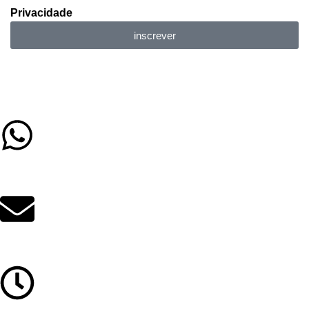
Privacidade
inscrever
(79) 9 9626-7977
contato@educacenter.com.br