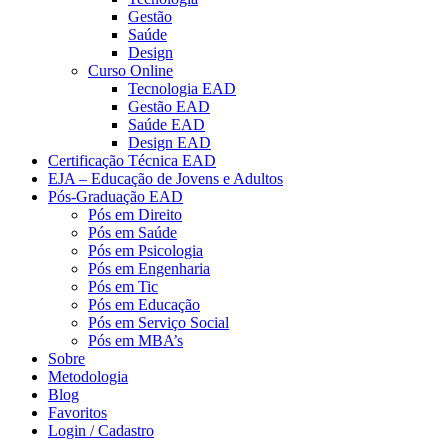
Gestão
Saúde
Design
Curso Online
Tecnologia EAD
Gestão EAD
Saúde EAD
Design EAD
Certificação Técnica EAD
EJA – Educação de Jovens e Adultos
Pós-Graduação EAD
Pós em Direito
Pós em Saúde
Pós em Psicologia
Pós em Engenharia
Pós em Tic
Pós em Educação
Pós em Serviço Social
Pós em MBA’s
Sobre
Metodologia
Blog
Favoritos
Login / Cadastro