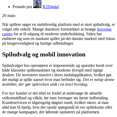
Postado por
R2Digital
26
maio
Når spillere søger en mobilvenlig platform med et stort spiludvalg, er
valget ofte enkelt. Mange danskere foretrækker at besøge
leovegas
casino
for at få adgang til moderne underholdning. Siden har
etableret sig som en markant spiller på det danske marked med fokus
på brugervenlighed og hurtige udbetalinger.
Spiludvalg og mobil innovation
Spiludvalget hos operatøren er imponerende og spænder bredt over
både klassiske spillemaskiner og moderne livespil med rigtige
dealere. De investerer massivt i deres mobilapplikation, hvilket gør
det muligt at spille uanset hvor man befinder sig.
Det er netop denne
mobilitet, der gør oplevelsen unik i en travl hverdag.
For nye kunder er det altid en fordel at undersøge de aktuelle
velkomsttilbud og vilkår, før man foretager sin første indbetaling.
Kundeservicen er tilgængelig døgnet rundt, hvilket sikrer, at man
altid kan få hjælp, hvis der opstår spørgsmål til ens spillekonto eller
de mange kampagner, der løbende opdateres på platformen.