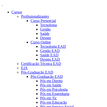
Cursos
Profissionalizantes
Curso Presencial
Tecnologia
Gestão
Saúde
Design
Curso Online
Tecnologia EAD
Gestão EAD
Saúde EAD
Design EAD
Certificação Técnica EAD
EJA
Pós-Graduação EAD
Pós-Graduação EAD
Pós em Direito
Pós em Saúde
Pós em Psicologia
Pós em Engenharia
Pós em Tic
Pós em Educação
Pós em Serviço Social