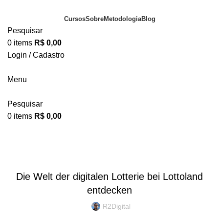
Cursos
Sobre
Metodologia
Blog
Pesquisar
0
items
R$
0,00
Login / Cadastro
Portal do Aluno
Menu
Pesquisar
0
items
R$
0,00
Blog
BLOG
Die Welt der digitalen Lotterie bei Lottoland
entdecken
R2Digital