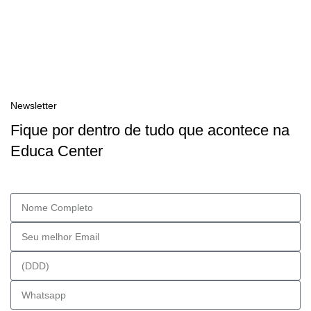
Newsletter
Fique por dentro de tudo que acontece na
Educa Center