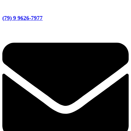
(79) 9 9626-7977