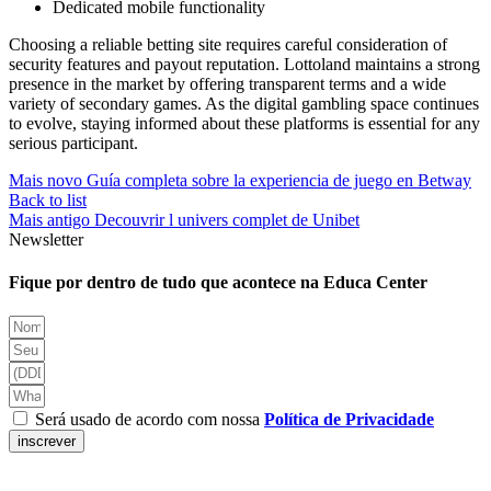
Dedicated mobile functionality
Choosing a reliable betting site requires careful consideration of
security features and payout reputation. Lottoland maintains a strong
presence in the market by offering transparent terms and a wide
variety of secondary games. As the digital gambling space continues
to evolve, staying informed about these platforms is essential for any
serious participant.
Mais novo
Guía completa sobre la experiencia de juego en Betway
Back to list
Mais antigo
Decouvrir l univers complet de Unibet
Newsletter
Fique por dentro de tudo que acontece na Educa Center
Será usado de acordo com nossa
Política de Privacidade
inscrever