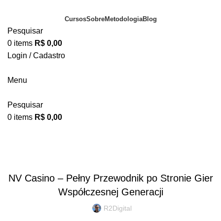
Cursos
Sobre
Metodologia
Blog
Pesquisar
0
items
R$
0,00
Login / Cadastro
Portal do Aluno
Menu
Pesquisar
0
items
R$
0,00
Blog
UNCATEGORIZED
NV Casino – Pełny Przewodnik po Stronie Gier
Współczesnej Generacji
R2Digital