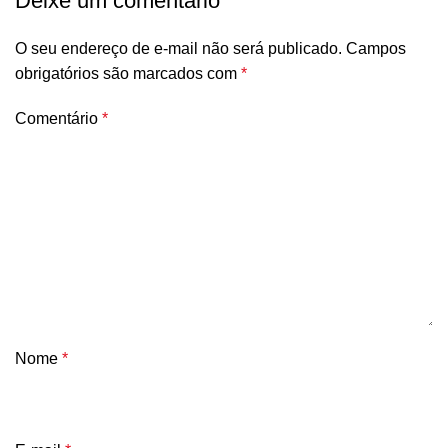
Deixe um comentário
O seu endereço de e-mail não será publicado.
Campos
obrigatórios são marcados com
*
Comentário
*
Nome
*