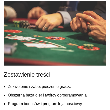
Zestawienie treści
Zezwolenie i zabezpieczenie gracza
Obszerna baza gier i twórcy oprogramowania
Program bonusów i program lojalnościowy