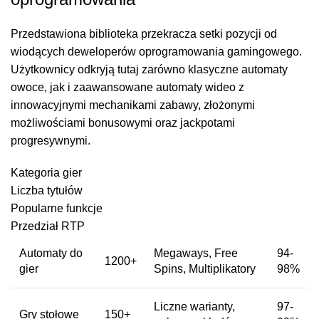
Przedstawiona biblioteka przekracza setki pozycji od
wiodących deweloperów oprogramowania gamingowego.
Użytkownicy odkryją tutaj zarówno klasyczne automaty
owoce, jak i zaawansowane automaty wideo z
innowacyjnymi mechanikami zabawy, złożonymi
możliwościami bonusowymi oraz jackpotami
progresywnymi.
Kategoria gier
Liczba tytułów
Popularne funkcje
Przedział RTP
Automaty do
Megaways, Free
94-
1200+
gier
Spins, Multiplikatory
98%
Liczne warianty,
97-
Gry stołowe
150+