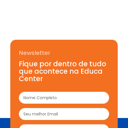
Newsletter
Fique por dentro de tudo
que acontece na Educa
Center