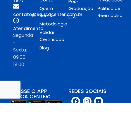
7977
Pós-
Quem
Graduação
Politica de
contato@educacenter.com.br
Somos
Reembolso
EJA
Metodologia
Atendimento
Validar
Segunda
Certificado
-
Blog
Sexta:
09:00 -
18:00
ACESSE O APP
REDES SOCIAIS
EDUCA CENTER:
©copyright 2026 – Educa Center Cursos.