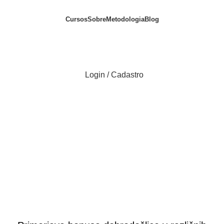
Cursos
Sobre
Metodologia
Blog
Login / Cadastro
Portal do Aluno
Blog
BLOG