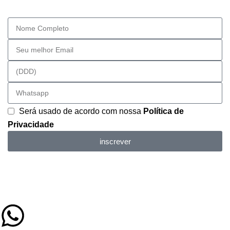
Será usado de acordo com nossa
Política de
Privacidade
inscrever