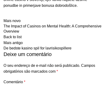
ponudbe in primerjave bonusa dobrodošlice.
Mais novo
The Impact of Casinos on Mental Health: A Comprehensive
Overview
Back to list
Mais antigo
De bedste kasino spil for lavrisikospillere
Deixe um comentário
O seu endereço de e-mail não será publicado.
Campos
obrigatórios são marcados com
*
Comentário
*