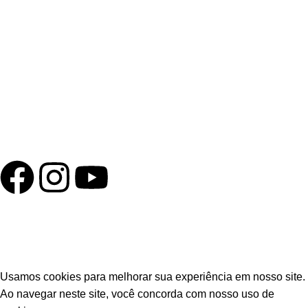
Acesse o App educa center:
REDES SOCIAIS
©copyright 2026 – Educa Center Cursos. Todos os direitos
reservados.
Usamos cookies para melhorar sua experiência em nosso site.
Ao navegar neste site, você concorda com nosso uso de