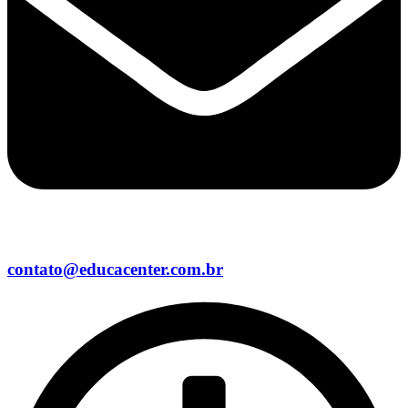
contato@educacenter.com.br