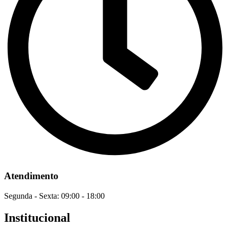
Atendimento
Segunda - Sexta: 09:00 - 18:00
Institucional