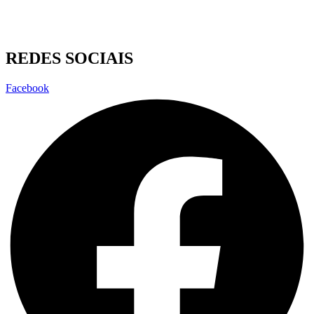
REDES SOCIAIS
Facebook