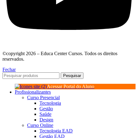
©copyright 2026 – Educa Center Cursos. Todos os direitos
reservados.
Fechar
Pesquisar
Acessar Portal do Aluno
Profissionalizantes
Curso Presencial
Tecnologia
Gestão
Saúde
Design
Curso Online
Tecnologia EAD
Gestão EAD