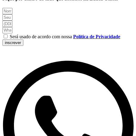
Será usado de acordo com nossa
Política de Privacidade
inscrever