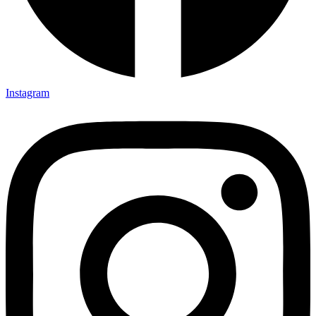
Instagram