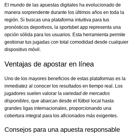
El mundo de las apuestas digitales ha evolucionado de
manera sorprendente durante los últimos años en toda la
región. Si buscas una plataforma intuitiva para tus
pronósticos deportivos, la
sportsbet app
representa una
opción sólida para los usuarios. Esta herramienta permite
gestionar tus jugadas con total comodidad desde cualquier
dispositivo móvil.
Ventajas de apostar en línea
Uno de los mayores beneficios de estas plataformas es la
inmediatez al conocer los resultados en tiempo real. Los
jugadores suelen valorar la
variedad de mercados
disponibles
, que abarcan desde el fútbol local hasta
grandes ligas internacionales, proporcionando una
cobertura integral para los aficionados más exigentes.
Consejos para una apuesta responsable