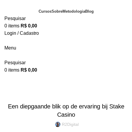
Cursos
Sobre
Metodologia
Blog
Pesquisar
0
items
R$
0,00
Login / Cadastro
Portal do Aluno
Menu
Pesquisar
0
items
R$
0,00
Blog
BLOG
Een diepgaande blik op de ervaring bij Stake
Casino
R2Digital