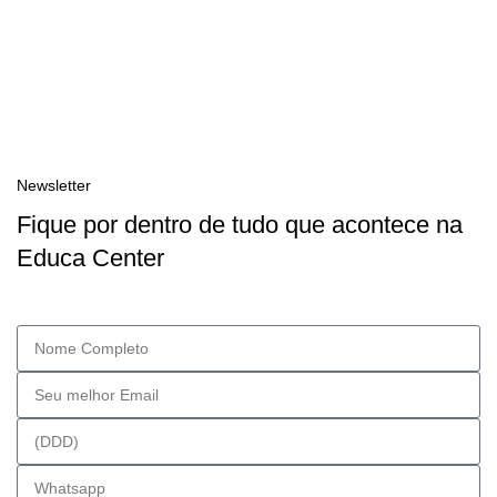
Newsletter
Fique por dentro de tudo que acontece na
Educa Center