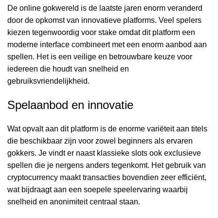
De online gokwereld is de laatste jaren enorm veranderd
door de opkomst van innovatieve platforms. Veel spelers
kiezen tegenwoordig voor
stake
omdat dit platform een
moderne interface combineert met een enorm aanbod aan
spellen. Het is een veilige en betrouwbare keuze voor
iedereen die houdt van snelheid en
gebruiksvriendelijkheid.
Spelaanbod en innovatie
Wat opvalt aan dit platform is de enorme variëteit aan titels
die beschikbaar zijn voor zowel beginners als ervaren
gokkers. Je vindt er naast klassieke slots ook exclusieve
spellen die je nergens anders tegenkomt. Het gebruik van
cryptocurrency maakt transacties bovendien zeer efficiënt,
wat bijdraagt aan een soepele speelervaring waarbij
snelheid en anonimiteit centraal staan.