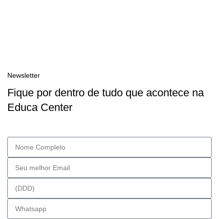
Newsletter
Fique por dentro de tudo que acontece na
Educa Center