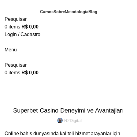
Cursos
Sobre
Metodologia
Blog
Pesquisar
0
items
R$
0,00
Login / Cadastro
Portal do Aluno
Menu
Pesquisar
0
items
R$
0,00
Blog
BLOG
Superbet Casino Deneyimi ve Avantajları
R2Digital
Online bahis dünyasında kaliteli hizmet arayanlar için