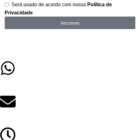
Será usado de acordo com nossa
Política de
Privacidade
inscrever
(79) 9 9626-7977
contato@educacenter.com.br