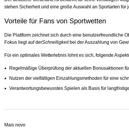
stehen Sicherheit und eine große Auswahl an Sportarten für j
Vorteile für Fans von Sportwetten
Die Plattform zeichnet sich durch eine benutzerfreundliche 
Fokus liegt auf der
Schnelligkeit
bei der Auszahlung von Gewin
Für ein optimales Wetterlebnis lohnt es sich, folgende Aspek
Regelmäßige Überprüfung der aktuellen Bonusaktionen f
Nutzen der vielfältigen Einzahlungsmethoden für eine schn
Verantwortungsbewusstes Spielen als Basis für langfristi
Mais novo