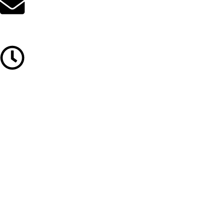
contato@educacenter.com.br
Atendimento
Segunda - Sexta: 09:00 - 18:00
Institucional
Meus Pedidos
Minha Conta
Quem Somos
Metodologia
Validar Certificado