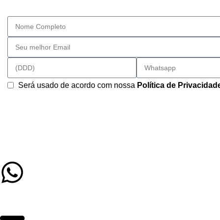
Será usado de acordo com nossa
Política de Privacidad
(79) 9 9626-7977