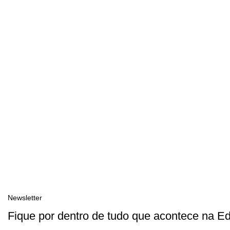
Newsletter
Fique por dentro de tudo que acontece na E