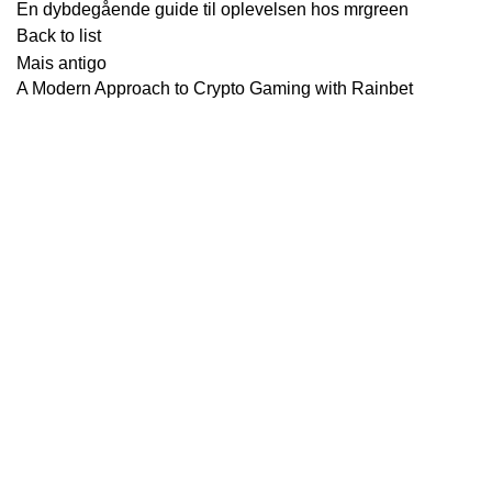
En dybdegående guide til oplevelsen hos mrgreen
Back to list
Mais antigo
A Modern Approach to Crypto Gaming with Rainbet