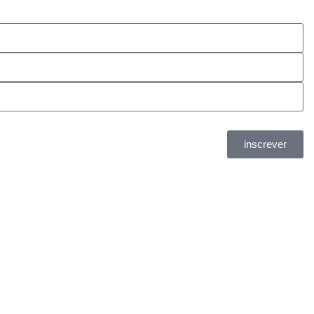
inscrever