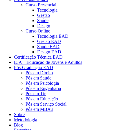
Curso Presencial
Tecnologia
Gestão
Saúde
Design
Curso Online
Tecnologia EAD
Gestão EAD
Saúde EAD
Design EAD
Certificação Técnica EAD
EJA – Educação de Jovens e Adultos
Pós-Graduação EAD
Pós em Direito
Pós em Saúde
Pós em Psicologia
Pós em Engenharia
Pós em Tic
Pós em Educação
Pós em Serviço Social
Pós em MBA’s
Sobre
Metodologia
Blog