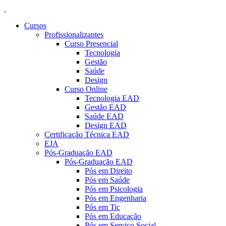
Cursos
Profissionalizantes
Curso Presencial
Tecnologia
Gestão
Saúde
Design
Curso Online
Tecnologia EAD
Gestão EAD
Saúde EAD
Design EAD
Certificação Técnica EAD
EJA
Pós-Graduação EAD
Pós-Graduação EAD
Pós em Direito
Pós em Saúde
Pós em Psicologia
Pós em Engenharia
Pós em Tic
Pós em Educação
Pós em Serviço Social