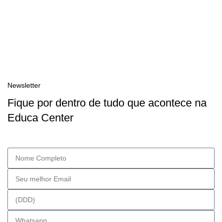
Newsletter
Fique por dentro de tudo que acontece na
Educa Center