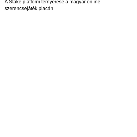
A Stake platform térnyerése a magyar online
szerencsejáték piacán