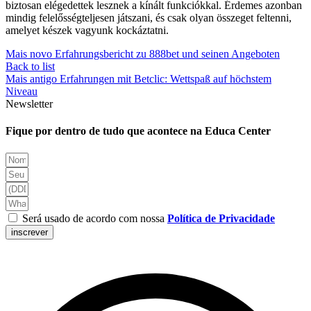
biztosan elégedettek lesznek a kínált funkciókkal. Érdemes azonban
mindig felelősségteljesen játszani, és csak olyan összeget feltenni,
amelyet készek vagyunk kockáztatni.
Mais novo
Erfahrungsbericht zu 888bet und seinen Angeboten
Back to list
Mais antigo
Erfahrungen mit Betclic: Wettspaß auf höchstem
Niveau
Newsletter
Fique por dentro de tudo que acontece na Educa Center
Será usado de acordo com nossa
Política de Privacidade
inscrever