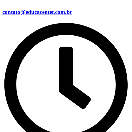
contato@educacenter.com.br