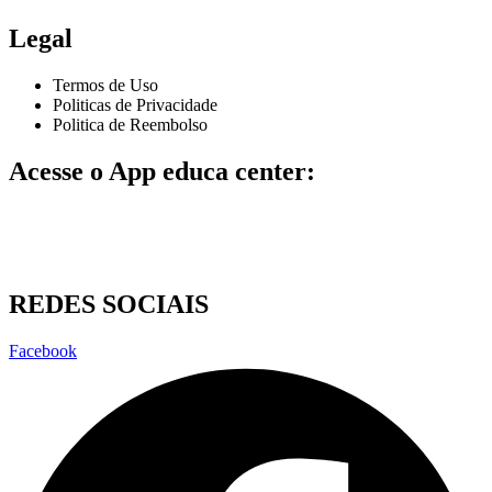
Legal
Termos de Uso
Politicas de Privacidade
Politica de Reembolso
Acesse o App educa center:
REDES SOCIAIS
Facebook