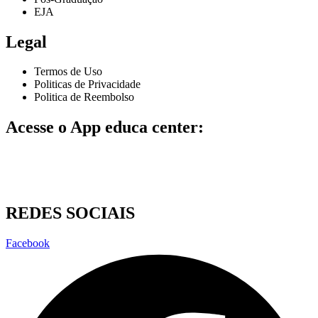
EJA
Legal
Termos de Uso
Politicas de Privacidade
Politica de Reembolso
Acesse o App educa center:
REDES SOCIAIS
Facebook