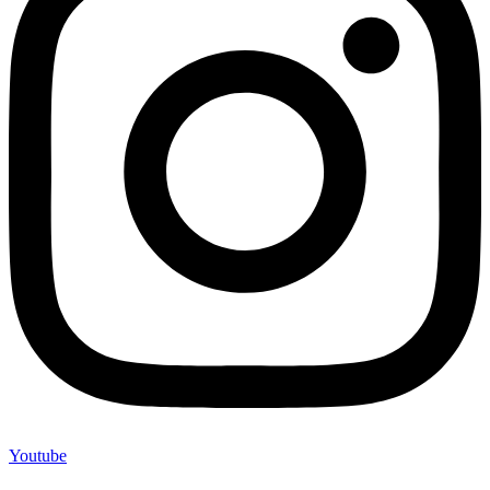
Youtube