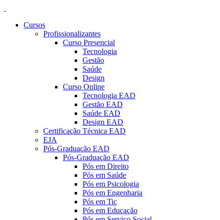
Cursos
Profissionalizantes
Curso Presencial
Tecnologia
Gestão
Saúde
Design
Curso Online
Tecnologia EAD
Gestão EAD
Saúde EAD
Design EAD
Certificação Técnica EAD
EJA
Pós-Graduação EAD
Pós-Graduação EAD
Pós em Direito
Pós em Saúde
Pós em Psicologia
Pós em Engenharia
Pós em Tic
Pós em Educação
Pós em Serviço Social