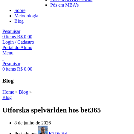
Pós em MBA’s
Sobre
Metodologia
Blog
Pesquisar
0
items
R$
0,00
Login / Cadastro
Portal do Aluno
Menu
Pesquisar
0
items
R$
0,00
Blog
Home
»
Blog
»
Blog
Utforska spelvärlden hos bet365
8 de junho de 2026
Postado por
R2Digital