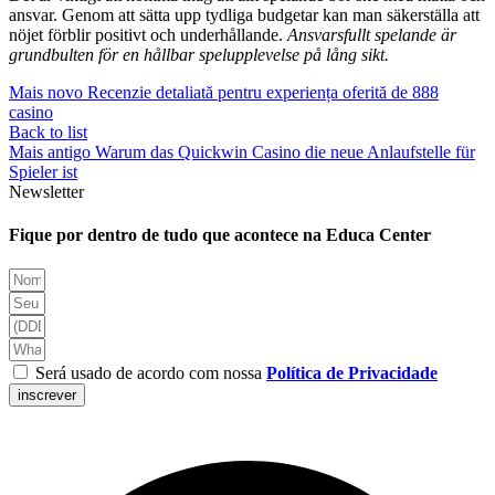
ansvar. Genom att sätta upp tydliga budgetar kan man säkerställa att
nöjet förblir positivt och underhållande.
Ansvarsfullt spelande är
grundbulten för en hållbar spelupplevelse på lång sikt.
Mais novo
Recenzie detaliată pentru experiența oferită de 888
casino
Back to list
Mais antigo
Warum das Quickwin Casino die neue Anlaufstelle für
Spieler ist
Newsletter
Fique por dentro de tudo que acontece na Educa Center
Será usado de acordo com nossa
Política de Privacidade
inscrever