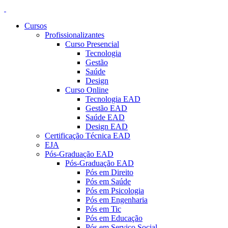
Cursos
Profissionalizantes
Curso Presencial
Tecnologia
Gestão
Saúde
Design
Curso Online
Tecnologia EAD
Gestão EAD
Saúde EAD
Design EAD
Certificação Técnica EAD
EJA
Pós-Graduação EAD
Pós-Graduação EAD
Pós em Direito
Pós em Saúde
Pós em Psicologia
Pós em Engenharia
Pós em Tic
Pós em Educação
Pós em Serviço Social