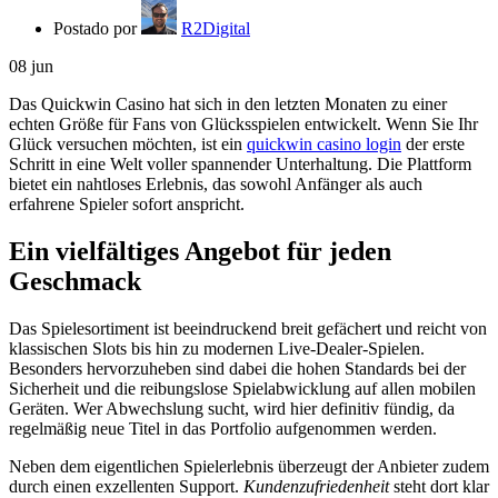
Postado por
R2Digital
08
jun
Das Quickwin Casino hat sich in den letzten Monaten zu einer
echten Größe für Fans von Glücksspielen entwickelt. Wenn Sie Ihr
Glück versuchen möchten, ist ein
quickwin casino login
der erste
Schritt in eine Welt voller spannender Unterhaltung. Die Plattform
bietet ein nahtloses Erlebnis, das sowohl Anfänger als auch
erfahrene Spieler sofort anspricht.
Ein vielfältiges Angebot für jeden
Geschmack
Das Spielesortiment ist beeindruckend breit gefächert und reicht von
klassischen Slots bis hin zu modernen Live-Dealer-Spielen.
Besonders hervorzuheben sind dabei die hohen Standards bei der
Sicherheit und die reibungslose Spielabwicklung auf allen mobilen
Geräten. Wer Abwechslung sucht, wird hier definitiv fündig, da
regelmäßig neue Titel in das Portfolio aufgenommen werden.
Neben dem eigentlichen Spielerlebnis überzeugt der Anbieter zudem
durch einen exzellenten Support.
Kundenzufriedenheit
steht dort klar