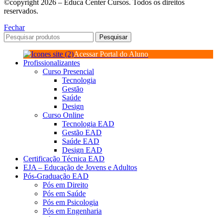
©copyright 2026 – Educa Center Cursos. Todos os direitos
reservados.
Fechar
Pesquisar
Acessar Portal do Aluno
Profissionalizantes
Curso Presencial
Tecnologia
Gestão
Saúde
Design
Curso Online
Tecnologia EAD
Gestão EAD
Saúde EAD
Design EAD
Certificação Técnica EAD
EJA – Educação de Jovens e Adultos
Pós-Graduação EAD
Pós em Direito
Pós em Saúde
Pós em Psicologia
Pós em Engenharia