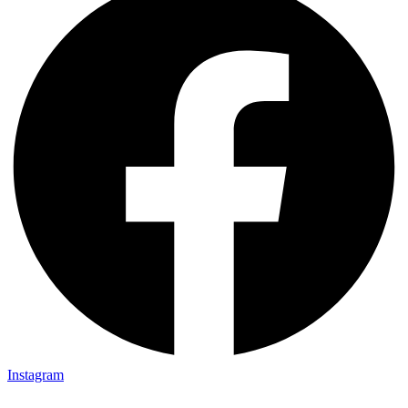
Instagram