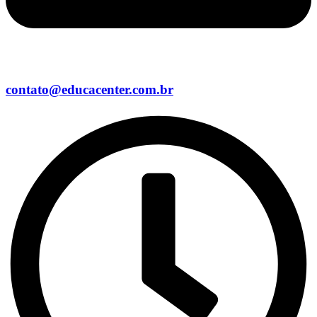
contato@educacenter.com.br