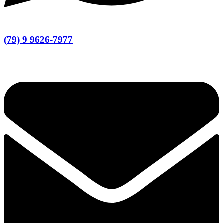
(79) 9 9626-7977