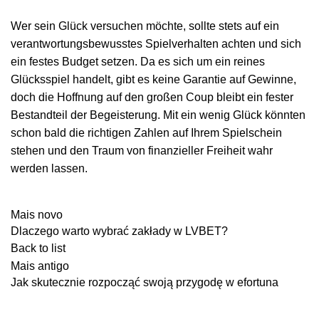
Wer sein Glück versuchen möchte, sollte stets auf ein
verantwortungsbewusstes Spielverhalten achten und sich
ein festes Budget setzen. Da es sich um ein reines
Glücksspiel handelt, gibt es keine Garantie auf Gewinne,
doch die Hoffnung auf den großen Coup bleibt ein fester
Bestandteil der Begeisterung. Mit ein wenig Glück könnten
schon bald die richtigen Zahlen auf Ihrem Spielschein
stehen und den Traum von finanzieller Freiheit wahr
werden lassen.
Mais novo
Dlaczego warto wybrać zakłady w LVBET?
Back to list
Mais antigo
Jak skutecznie rozpocząć swoją przygodę w efortuna