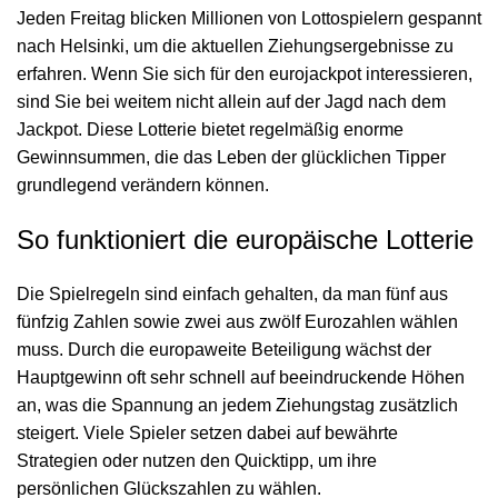
Jeden Freitag blicken Millionen von Lottospielern gespannt
nach Helsinki, um die aktuellen Ziehungsergebnisse zu
erfahren. Wenn Sie sich für den
eurojackpot
interessieren,
sind Sie bei weitem nicht allein auf der Jagd nach dem
Jackpot. Diese Lotterie bietet regelmäßig enorme
Gewinnsummen, die das Leben der glücklichen Tipper
grundlegend verändern können.
So funktioniert die europäische Lotterie
Die Spielregeln sind einfach gehalten, da man fünf aus
fünfzig Zahlen sowie zwei aus zwölf Eurozahlen wählen
muss. Durch die europaweite Beteiligung wächst der
Hauptgewinn oft sehr schnell auf beeindruckende Höhen
an, was die Spannung an jedem Ziehungstag zusätzlich
steigert. Viele Spieler setzen dabei auf bewährte
Strategien oder nutzen den Quicktipp, um ihre
persönlichen Glückszahlen zu wählen.