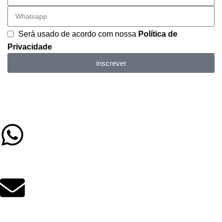
Será usado de acordo com nossa
Política de
Privacidade
inscrever
(79) 9 9626-7977
contato@educacenter.com.br